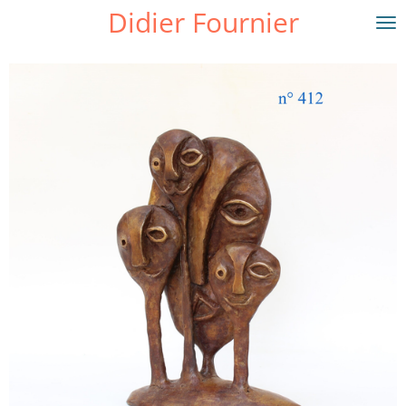
Didier Fournier
Passer
au
contenu
principal