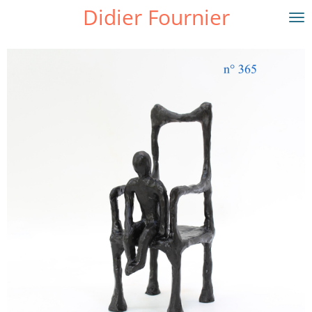
Didier Fournier
Passer
au
contenu
principal