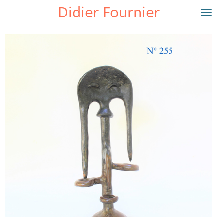
Didier Fournier
Passer
au
contenu
principal