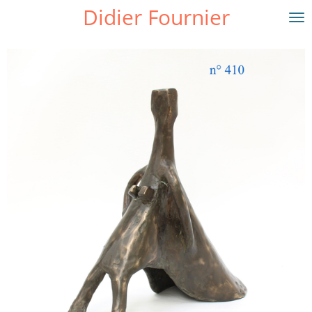
Didier Fournier
Passer
au
contenu
principal