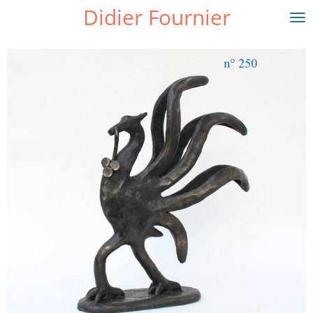
Didier Fournier
Passer
au
contenu
principal