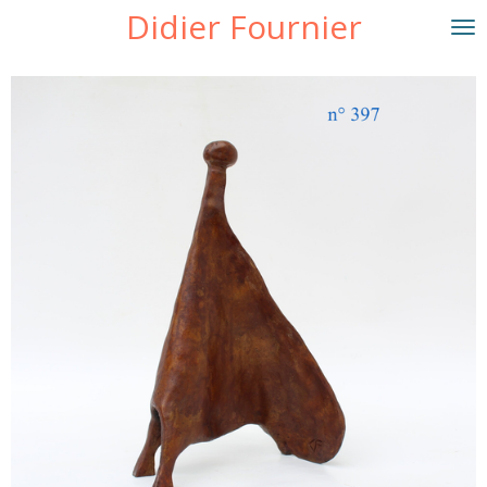
Didier Fournier
Passer
au
contenu
principal