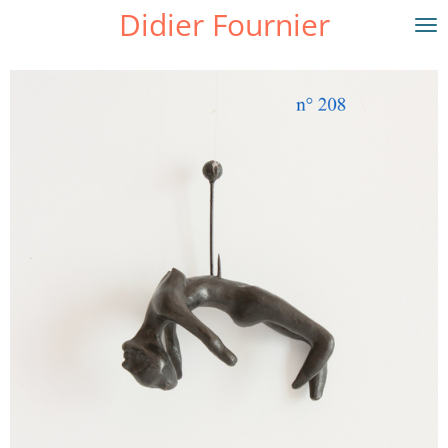
Didier Fournier
Passer
au
contenu
principal